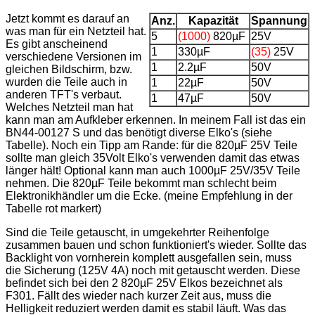
Jetzt kommt es darauf an
Anz.
Kapazität
Spannung
was man für ein Netzteil hat.
5
(1000)
820µF
25V
Es gibt anscheinend
1
330µF
(35)
25V
verschiedene Versionen im
1
2.2µF
50V
gleichen Bildschirm, bzw.
wurden die Teile auch in
1
22µF
50V
anderen TFT's verbaut.
1
47µF
50V
Welches Netzteil man hat
kann man am Aufkleber erkennen. In meinem Fall ist das ein
BN44-00127 S und das benötigt diverse Elko's (siehe
Tabelle). Noch ein Tipp am Rande: für die 820µF 25V Teile
sollte man gleich 35Volt Elko's verwenden damit das etwas
länger hält! Optional kann man auch 1000µF 25V/35V Teile
nehmen. Die 820µF Teile bekommt man schlecht beim
Elektronikhändler um die Ecke. (meine Empfehlung in der
Tabelle rot markert)
Sind die Teile getauscht, in umgekehrter Reihenfolge
zusammen bauen und schon funktioniert's wieder. Sollte das
Backlight von vornherein komplett ausgefallen sein, muss
die Sicherung (125V 4A) noch mit getauscht werden. Diese
befindet sich bei den 2 820µF 25V Elkos bezeichnet als
F301. Fällt des wieder nach kurzer Zeit aus, muss die
Helligkeit reduziert werden damit es stabil läuft. Was das