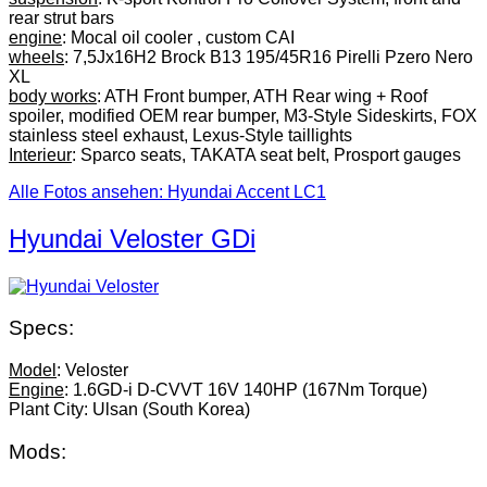
rear strut bars
engine
: Mocal oil cooler , custom CAI
wheels
: 7,5Jx16H2 Brock B13 195/45R16 Pirelli Pzero Nero
XL
body works
: ATH Front bumper, ATH Rear wing + Roof
spoiler, modified OEM rear bumper, M3-Style Sideskirts, FOX
stainless steel exhaust, Lexus-Style taillights
Interieur
: Sparco seats, TAKATA seat belt, Prosport gauges
Alle Fotos ansehen: Hyundai Accent LC1
Hyundai Veloster GDi
Specs:
Model
: Veloster
Engine
: 1.6GD-i D-CVVT 16V 140HP (167Nm Torque)
Plant City: Ulsan (South Korea)
Mods: