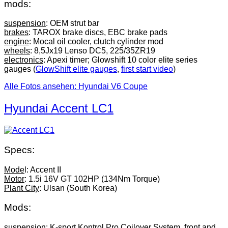
mods:
suspension
: OEM strut bar
brakes
: TAROX brake discs, EBC brake pads
engine
: Mocal oil cooler, clutch cylinder mod
wheels
: 8,5Jx19 Lenso DC5, 225/35ZR19
electronics
: Apexi timer; Glowshift 10 color elite series
gauges (
GlowShift elite gauges
,
first start video
)
Alle Fotos ansehen: Hyundai V6 Coupe
Hyundai Accent LC1
Specs:
Mode
l: Accent II
Motor
: 1.5i 16V GT 102HP (134Nm Torque)
Plant City
: Ulsan (South Korea)
Mods:
suspension
: K-sport Kontrol Pro Coilover System, front and