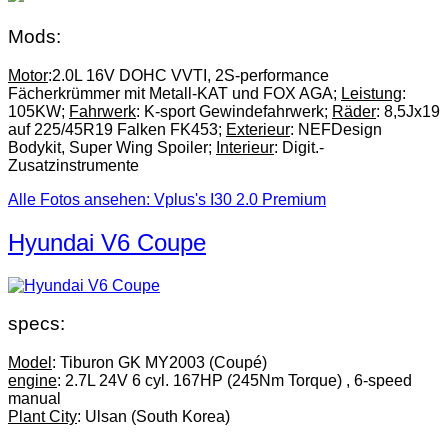
Mods:
Motor
:2.0L 16V DOHC VVTI, 2S-performance
Fächerkrümmer mit Metall-KAT und FOX AGA;
Leistung
:
105KW;
Fahrwerk
: K-sport Gewindefahrwerk;
Räder
: 8,5Jx19
auf 225/45R19 Falken FK453;
Exterieur
: NEFDesign
Bodykit, Super Wing Spoiler;
Interieur
: Digit.-
Zusatzinstrumente
Alle Fotos ansehen: Vplus's I30 2.0 Premium
Hyundai V6 Coupe
specs:
Model
: Tiburon GK MY2003 (Coupé)
engine
: 2.7L 24V 6 cyl. 167HP (245Nm Torque) , 6-speed
manual
Plant City
: Ulsan (South Korea)