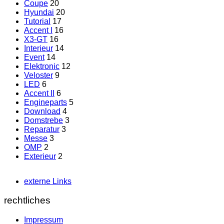
Coupe
20
Hyundai
20
Tutorial
17
Accent I
16
X3-GT
16
Interieur
14
Event
14
Elektronic
12
Veloster
9
LED
6
Accent II
6
Engineparts
5
Download
4
Domstrebe
3
Reparatur
3
Messe
3
OMP
2
Exterieur
2
externe Links
rechtliches
Impressum