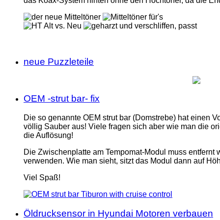
das Koax-System hinten ohne den Hochtöner, da die Ends
neue Puzzleteile
OEM -strut bar- fix
Die so genannte OEM strut bar (Domstrebe) hat einen Vo
völlig Sauber aus! Viele fragen sich aber wie man die o
die Auflösung!
Die Zwischenplatte am Tempomat-Modul muss entfernt w
verwenden. Wie man sieht, sitzt das Modul dann auf Hö
Viel Spaß!
Öldrucksensor in Hyundai Motoren verbauen