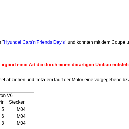
 "
Hyundai Cars'n'Friends Day's
" und konnten mit dem Coupé 
 irgend einer Art die durch einen derartigen Umbau entst
el abziehen und trotzdem läuft der Motor eine vorgegebene bzw.
ron V6
in
Stecker
5
M04
6
M04
3
M04