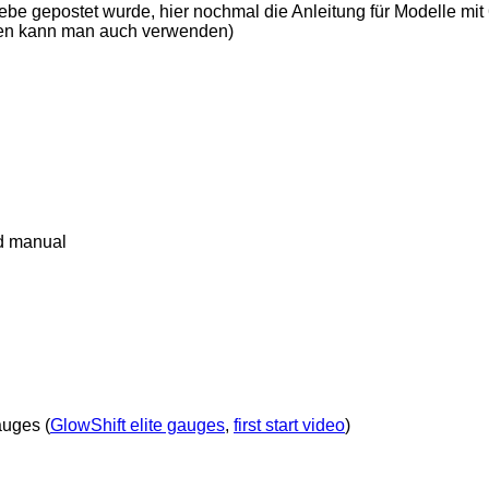
be gepostet wurde, hier nochmal die Anleitung für Modelle mit
alen kann man auch verwenden)
ed manual
auges (
GlowShift elite gauges
,
first start video
)