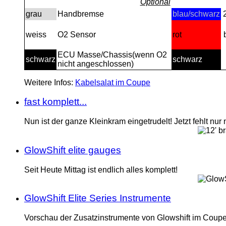
Optional
grau
Handbremse
blau/schwarz
2
weiss
O2 Sensor
rot
ECU Masse/Chassis(wenn O2
schwarz
schwarz
nicht angeschlossen)
Weitere Infos:
Kabelsalat im Coupe
fast komplett...
Nun ist der ganze Kleinkram eingetrudelt! Jetzt fehlt nu
GlowShift elite gauges
Seit Heute Mittag ist endlich alles komplett!
GlowShift Elite Series Instrumente
Vorschau der Zusatzinstrumente von Glowshift im Coup