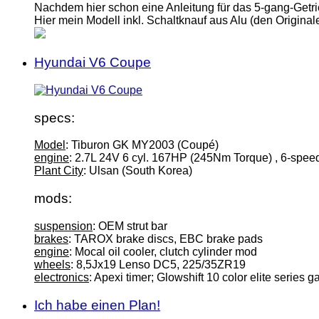
Nachdem hier schon eine Anleitung für das 5-gang-Getrie
Hier mein Modell inkl. Schaltknauf aus Alu (den Origin
Hyundai V6 Coupe
specs:
Model
: Tiburon GK MY2003 (Coupé)
engine
: 2.7L 24V 6 cyl. 167HP (245Nm Torque) , 6-spe
Plant City
: Ulsan (South Korea)
mods:
suspension
: OEM strut bar
brakes
: TAROX brake discs, EBC brake pads
engine
: Mocal oil cooler, clutch cylinder mod
wheels
: 8,5Jx19 Lenso DC5, 225/35ZR19
electronics
: Apexi timer; Glowshift 10 color elite series g
Ich habe einen Plan!