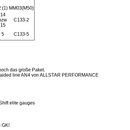
 (1)
MM03(M50)
14
bzw
C133-2
15
5
C133-5
r noch das große Paket.
e GK!