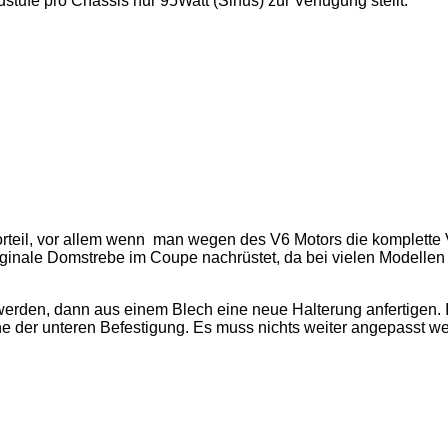
tufe pro Chassis nur 95Watt (Sinus) zur Verfügung stellt.
rteil, vor allem wenn man wegen des V6 Motors die komplette 
riginale Domstrebe im Coupe nachrüstet, da bei vielen Modellen
erden, dann aus einem Blech eine neue Halterung anfertigen.
he der unteren Befestigung. Es muss nichts weiter angepasst 