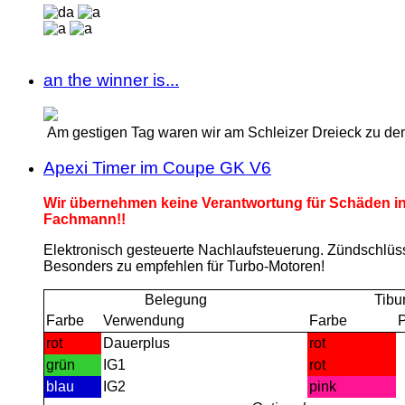
an the winner is...
Am gestigen Tag waren wir am Schleizer Dreieck zu den
Apexi Timer im Coupe GK V6
Wir übernehmen keine Verantwortung für Schäden in
Fachmann!!
Elektronisch gesteuerte Nachlaufsteuerung. Zündschlüss
Besonders zu empfehlen für Turbo-Motoren!
Belegung
Tibu
Farbe
Verwendung
Farbe
P
rot
Dauerplus
rot
grün
IG1
rot
blau
IG2
pink