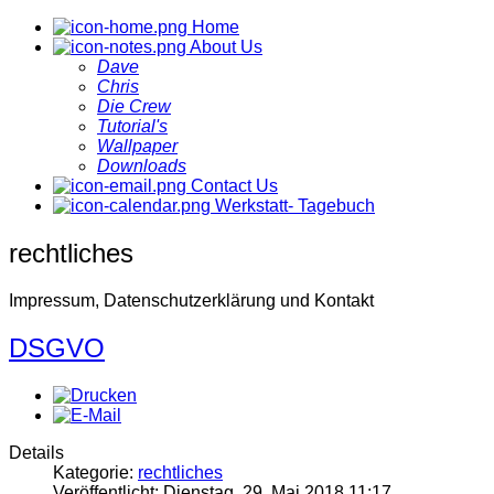
Home
About Us
Dave
Chris
Die Crew
Tutorial's
Wallpaper
Downloads
Contact Us
Werkstatt- Tagebuch
rechtliches
Impressum, Datenschutzerklärung und Kontakt
DSGVO
Details
Kategorie:
rechtliches
Veröffentlicht: Dienstag, 29. Mai 2018 11:17