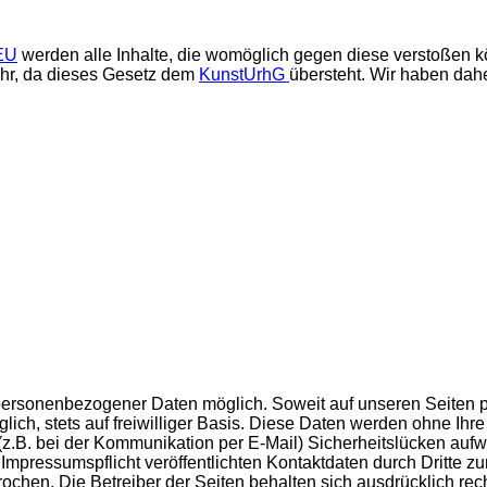
 EU
werden alle Inhalte, die womöglich gegen diese verstoßen kön
ehr, da dieses Gesetz dem
KunstUrhG
übersteht. Wir haben dahe
personenbezogener Daten möglich. Soweit auf unseren Seiten 
lich, stets auf freiwilliger Basis. Diese Daten werden ohne Ih
 (z.B. bei der Kommunikation per E-Mail) Sicherheitslücken aufw
 Impressumspflicht veröffentlichten Kontaktdaten durch Dritte 
rochen. Die Betreiber der Seiten behalten sich ausdrücklich rec