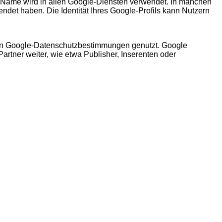
er Name wird in allen Google-Diensten verwendet. In manchen
det haben. Die Identität Ihres Google-Profils kann Nutzern
en Google-Datenschutzbestimmungen genutzt. Google
artner weiter, wie etwa Publisher, Inserenten oder