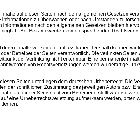
Inhalte auf diesen Seiten nach den allgemeinen Gesetzen veran
mde Informationen zu überwachen oder nach Umständen zu forsche
 Informationen nach den allgemeinen Gesetzen bleiben hiervon 
g möglich. Bei Bekanntwerden von entsprechenden Rechtsverle
uf deren Inhalte wir keinen Einfluss haben. Deshalb können wir
ter oder Betreiber der Seiten verantwortlich. Die verlinkten Sei
tpunkt der Verlinkung nicht erkennbar. Eine permanente inhaltli
ekanntwerden von Rechtsverletzungen werden wir derartige Lin
f diesen Seiten unterliegen dem deutschen Urheberrecht. Die Ver
 der schriftlichen Zustimmung des jeweiligen Autors bzw. Erst
nhalte auf dieser Seite nicht vom Betreiber erstellt wurden, we
zdem auf eine Urheberrechtsverletzung aufmerksam werden, bitte
tfernen.