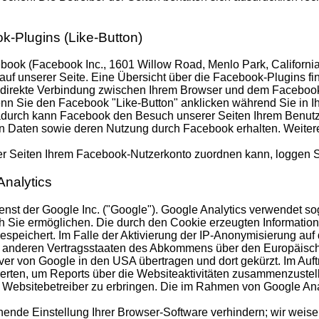
k-Plugins (Like-Button)
book (Facebook Inc., 1601 Willow Road, Menlo Park, California
auf unserer Seite. Eine Übersicht über die Facebook-Plugins fi
direkte Verbindung zwischen Ihrem Browser und dem Facebook-S
enn Sie den Facebook "Like-Button" anklicken während Sie in 
Dadurch kann Facebook den Besuch unserer Seiten Ihrem Benutze
ten Daten sowie deren Nutzung durch Facebook erhalten. Weitere
 Seiten Ihrem Facebook-Nutzerkonto zuordnen kann, loggen Si
Analytics
st der Google Inc. ("Google"). Google Analytics verwendet sog
 Sie ermöglichen. Die durch den Cookie erzeugten Information
speichert. Im Falle der Aktivierung der IP-Anonymisierung auf
in anderen Vertragsstaaten des Abkommens über den Europäisch
ver von Google in den USA übertragen und dort gekürzt. Im Auft
erten, um Reports über die Websiteaktivitäten zusammenzustel
ebsitebetreiber zu erbringen. Die im Rahmen von Google Analy
nde Einstellung Ihrer Browser-Software verhindern; wir weisen