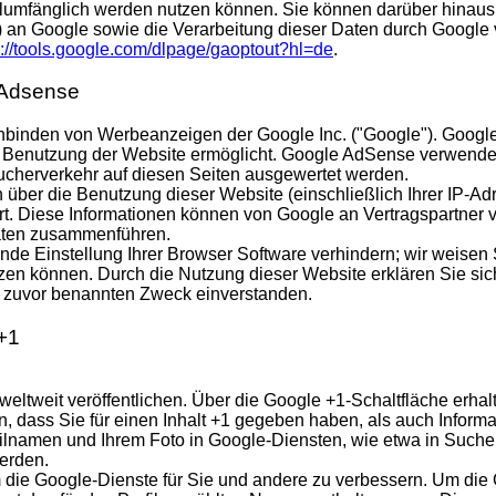
llumfänglich werden nutzen können. Sie können darüber hinaus 
) an Google sowie die Verarbeitung dieser Daten durch Google 
p://tools.google.com/dlpage/gaoptout?hl=de
.
 Adsense
binden von Werbeanzeigen der Google Inc. ("Google"). Google 
r Benutzung der Website ermöglicht. Google AdSense verwende
cherverkehr auf diesen Seiten ausgewertet werden.
über die Benutzung dieser Website (einschließlich Ihrer IP-A
t. Diese Informationen können von Google an Vertragspartner 
Daten zusammenführen.
nde Einstellung Ihrer Browser Software verhindern; wir weisen 
tzen können. Durch die Nutzung dieser Website erklären Sie si
m zuvor benannten Zweck einverstanden.
+1
weltweit veröffentlichen. Über die Google +1-Schaltfläche erha
n, dass Sie für einen Inhalt +1 gegeben haben, als auch Inform
lnamen und Ihrem Foto in Google-Diensten, wie etwa in Sucher
erden.
um die Google-Dienste für Sie und andere zu verbessern. Um di