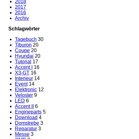
2018
2017
2016
Archiv
Schlagwörter
Tagebuch
30
Tiburon
20
Coupe
20
Hyundai
20
Tutorial
17
Accent I
16
X3-GT
16
Interieur
14
Event
14
Elektronic
12
Veloster
9
LED
6
Accent II
6
Engineparts
5
Download
4
Domstrebe
3
Reparatur
3
Messe
3